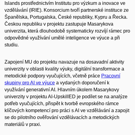
Islands prostřednictvím Institutu pro výzkum a inovace ve
vzdělávání (IRIE). Konsorcium tvoří partnerské instituce ze
Španělska, Portugalska, České republiky, Kypru a Řecka.
Českou republiku v projektu zastupuje Masarykova
univerzita, která dlouhodobě systematicky rozvíjí rámec pro
odpovědné využívání umělé inteligence ve výuce a při
studiu.
Zapojení MU do projektu navazuje na dosavadní aktivity
univerzity v oblasti kvality výuky, digitální transformace a
metodické podpory vyučujících, včetně práce
Pracovní
skupiny pro AI ve výuce
a vydaných doporučení k
využívání generativní AI. Hlavním úkolem Masarykovy
univerzity v projektu AI-UpskillED je podílet se na analýze
potřeb vyučujících, přispět k tvorbě evropského rámce
klíčových kompetencí pro práci s AI ve vzdělávání a zapojit
se do pilotního ověřování vzdělávacích a metodických
materiálů v praxi.