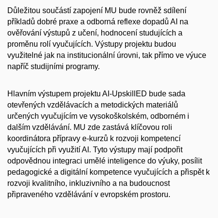
Důležitou součástí zapojení MU bude rovněž sdílení
příkladů dobré praxe a odborná reflexe dopadů AI na
ověřování výstupů z učení, hodnocení studujících a
proměnu rolí vyučujících. Výstupy projektu budou
využitelné jak na institucionální úrovni, tak přímo ve výuce
napříč studijními programy.
Hlavním výstupem projektu AI-UpskillED bude sada
otevřených vzdělávacích a metodických materiálů
určených vyučujícím ve vysokoškolském, odborném i
dalším vzdělávání. MU zde zastává klíčovou roli
koordinátora přípravy e-kurzů k rozvoji kompetencí
vyučujících při využití AI. Tyto výstupy mají podpořit
odpovědnou integraci umělé inteligence do výuky, posílit
pedagogické a digitální kompetence vyučujících a přispět k
rozvoji kvalitního, inkluzivního a na budoucnost
připraveného vzdělávání v evropském prostoru.